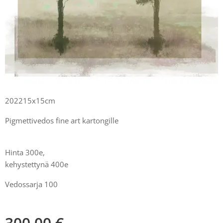
202215x15cm
Pigmettivedos fine art kartongille
Hinta 300e,
kehystettynä 400e
Vedossarja 100
300,00
€